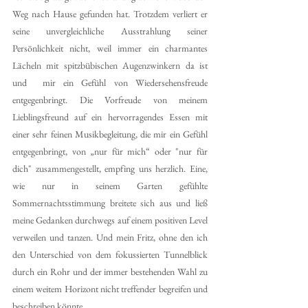
Weg nach Hause gefunden hat. Trotzdem verliert er 
seine unvergleichliche Ausstrahlung seiner 
Persönlichkeit nicht, weil immer ein charmantes 
Lächeln mit spitzbübischen Augenzwinkern da ist 
und  mir ein Gefühl von Wiedersehensfreude 
entgegenbringt. Die Vorfreude von meinem 
Lieblingsfreund auf ein hervorragendes Essen mit 
einer sehr feinen Musikbegleitung, die mir ein Gefühl 
entgegenbringt, von „nur für mich“ oder "nur für 
dich" zusammengestellt, empfing uns herzlich. Eine, 
wie nur in seinem Garten gefühlte 
Sommernachtsstimmung breitete sich aus und ließ 
meine Gedanken durchwegs auf einem positiven Level 
verweilen und tanzen. Und mein Fritz, ohne den ich 
den Unterschied von dem fokussierten Tunnelblick 
durch ein Rohr und der immer bestehenden Wahl zu 
einem weitem Horizont nicht treffender begreifen und 
beschreiben könnte.