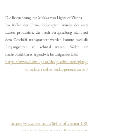
Die Beleuchtung  für Mekka von Lights of Vienna.
Im Keller der Firma Lobmeyer  wurde der erste 
Luster produziert, der nach Fertigstellung nicht auf 
dem Geschäft transportiert werden konnte, weil die 
Eingangstüren zu schmal waren. Welch ein 
nachvollziehbares, irgendwie belustigendes Bild. 
https://www.lobmeyr.at/de/geschichten/glasge
schichten-ueber-sechs-generationen/
https://www.vienna.at/lights-of-vienna-100-
mio-euro-luster-aus-noe-fuer-pilgerort-