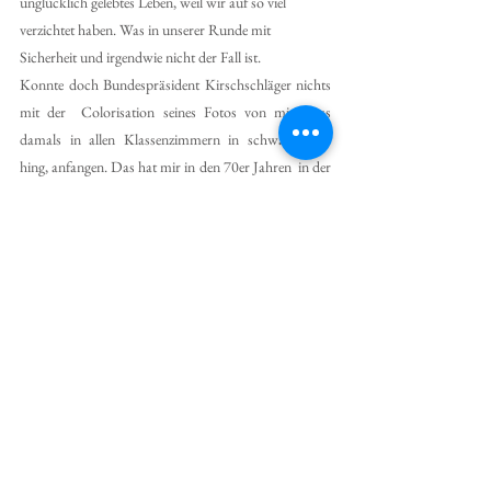
unglücklich gelebtes Leben, weil wir auf so viel 
verzichtet haben. Was in unserer Runde mit 
Sicherheit und irgendwie nicht der Fall ist. 
Konnte doch Bundespräsident Kirschschläger nichts 
mit der  Colorisation seines Fotos von mir, dass 
damals in allen Klassenzimmern in schwarz weiß 
hing, anfangen. Das hat mir in den 70er Jahren  in der 
Mädchenschule im 19. Bezirk ein befriedigend in 
Betragen im Zeugnis eingebracht und die Drohung 
zum Rausschmiß. Aber auch die blauen 
Regierungsfreunde im Ort haben in jugendlicher Zeit 
von ihren Eltern erfahren, daß diese den Kaiser von 
China persönlich kennengelernt haben, was spätesten 
auf einem Foto gezeigt wurde, auf dem der Großvater 
mit Kaiser Karl zu sehen war. Wo war er der Mensch 
mit chinesischer Abstammung? Der war doch 
Chinese?
Wir werden nun diese letzten oder vorherigen 