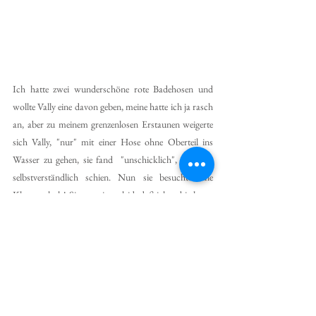
Ich hatte zwei wunderschöne rote Badehosen und 
wollte Vally eine davon geben, meine hatte ich ja rasch 
an, aber zu meinem grenzenlosen Erstaunen weigerte 
sich Vally, "nur" mit einer Hose ohne Oberteil ins 
Wasser zu gehen, sie fand  "unschicklich", was mir 
selbstverständlich schien. Nun sie besuchte eine 
Klosterschule! Sie tat mir so leid, daß ich es bis heute 
nicht vergessen habe.-Tante Valerie und ich gingen 
gleich ins Wasser und schwammen lustig umher. Sie 
war dabei genauso lustig anzusehen, wie meine 
Mutter, die schwamm auch wie ein Schwan! den 
Kopf und einen Teil der Brust ganz aus dem Wasser 
ragend, mit ganz regelmäßigen Tempi- ein einmaliger 