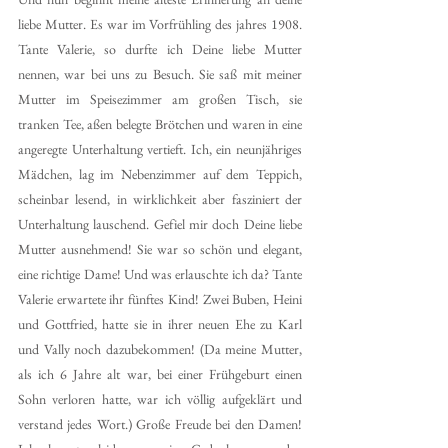
liebe Mutter. Es war im Vorfrühling des jahres 1908. 
Tante Valerie, so durfte ich Deine liebe Mutter 
nennen, war bei uns zu Besuch. Sie saß mit meiner 
Mutter im Speisezimmer am großen Tisch, sie 
tranken Tee, aßen belegte Brötchen und waren in eine 
angeregte Unterhaltung vertieft. Ich, ein neunjähriges 
Mädchen, lag im Nebenzimmer auf dem Teppich, 
scheinbar lesend, in wirklichkeit aber fasziniert der 
Unterhaltung lauschend. Gefiel mir doch Deine liebe 
Mutter ausnehmend! Sie war so schön und elegant, 
eine richtige Dame! Und was erlauschte ich da? Tante 
Valerie erwartete ihr fünftes Kind! Zwei Buben, Heini 
und Gottfried, hatte sie in ihrer neuen Ehe zu Karl 
und Vally noch dazubekommen! (Da meine Mutter, 
als ich 6 Jahre alt war, bei einer Frühgeburt einen 
Sohn verloren hatte, war ich völlig aufgeklärt und 
verstand jedes Wort.) Große Freude bei den Damen! 