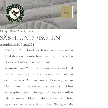
ME
NU
10. Apr. 2024
3 Min. Lesezeit
SÄBEL UND FISOLEN
Aktualisiert:
24. Juni 2024
KAPITEL 2 .....obwohl die Kinder von einem netten 
Kinderfräulein beaufsichtigt wurden, verbreiteten 
Heini und Gottfried nur Schrecken!
Sie stürzten von Misthaufen in den Schweinestall und 
mußten daraus wieder befreit werden, sie ruinierten 
durch endloses Pumpen unseren Brunnen, der im 
Hof stand, zerbrachen unsere sämtlichen 
Wassergläser beim ständigen trinken, sie quälten 
heimlich meinen kleinen Bruder, und wenn er schrie, 
sagten sie, er sei eine Knautschen. Sie jagten die 